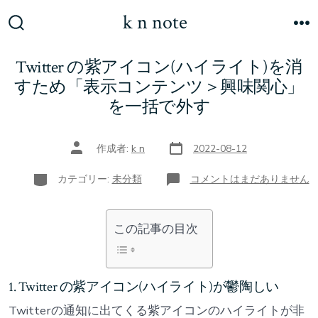
コ
k n note
ン
検
メ
索
ニ
テ
Twitter の紫アイコン(ハイライト)を消
切
ュ
ン
り
ー
すため「表示コンテンツ＞興味関心」
替
ツ
を一括で外す
え
へ
ス
投
投
作成者:
k n
2022-08-12
稿
稿
キ
日
者
カ
Twitter
カテゴリー:
未分類
コメントはまだありません
テ
ッ
の
ゴ
紫
リ
プ
ア
ー
イ
この記事の目次
コ
ン
(ハ
イ
ラ
イ
1. Twitter の紫アイコン(ハイライト)が鬱陶しい
ト)
を
消
Twitterの通知に出てくる紫アイコンのハイライトが非
す