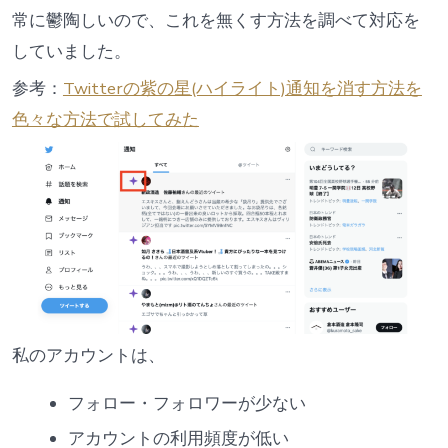
た
常に鬱陶しいので、これを無くす方法を調べて対応を
め
「表
していました。
示
コ
ン
参考：
Twitterの紫の星(ハイライト)通知を消す方法を
テ
ン
色々な方法で試してみた
ツ
＞
興
味
関
心」
を
一
括
で
外
す
へ
の
私のアカウントは、
フォロー・フォロワーが少ない
アカウントの利用頻度が低い